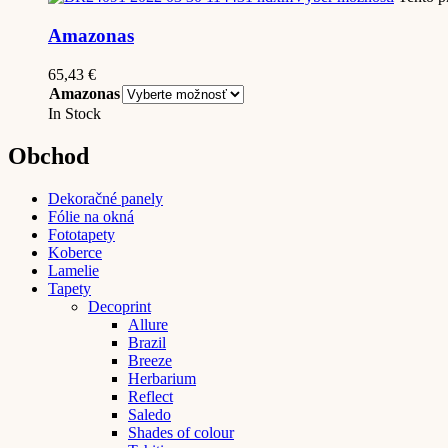
Amazonas
65,43
€
Amazonas
In Stock
Obchod
Dekoračné panely
Fólie na okná
Fototapety
Koberce
Lamelie
Tapety
Decoprint
Allure
Brazil
Breeze
Herbarium
Reflect
Saledo
Shades of colour