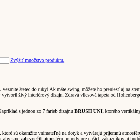
Zvýšiť množstvo produktu.
vezmite štetec do ruky! Ak máte swing, môžete ho preniesť aj na sten
vytvoril živý interiérový dizajn. Zdravá vliesová tapeta od Hohenber
Napríklad s jednou zo 7 farieb dizajnu
BRUSH UNI
, ktorého vertikál
ktoré sú okamžite vnímateľné na dotyk a vytvárajú príjemnú atmosféru
m, aby sme zabezpečili atmosféru pohody pre našich zákazníkov aj budú