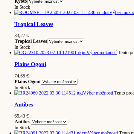
Kyoto
In Stock
Výber možno
Tropical Leaves
83,27
€
Tropical Leaves
In Stock
Výber možností
Tento pr
Plains Ogoni
74,65
€
Plains Ogoni
In Stock
Výber možností
Tento prod
Antibes
65,43
€
Antibes
In Stock
Výber možností
Tento p