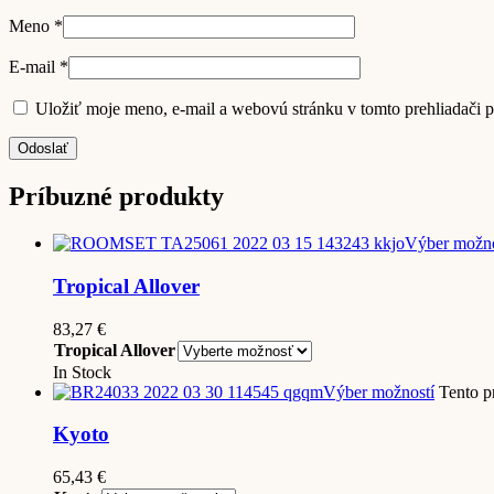
Meno
*
E-mail
*
Uložiť moje meno, e-mail a webovú stránku v tomto prehliadači 
Príbuzné produkty
Výber možno
Tropical Allover
83,27
€
Tropical Allover
In Stock
Výber možností
Tento p
Kyoto
65,43
€