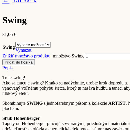
←
GO BACK
Swing
81,06
€
Swing
Vymazať
Znížiť množstvo produktu.
množstvo Swing
Pridať do košíka
Popis
To je swing!
Ako sa tancuje swing? Krátko sa nadýchnite, urobte krok dopredu a… 
venovaný voľnému pohybu štetca, ktorý tu nasáva hudbu a tanec, aby 
hĺbkový efekt.
Skombinujte
SWING
s jednofarebným pásom z kolekcie
ARTIST
. 
plochám.
Sľub Hohenberger
Tapety od Hohenberger pracujú s vybranými, priedušnými materiálmi, 
udržateľnosť: ekológia a energetická efektívnosť sú pre nás záväzko