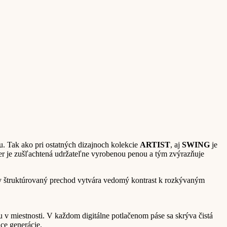
u. Tak ako pri ostatných dizajnoch kolekcie
ARTIST
, aj
SWING
je
ger je zušľachtená udržateľne vyrobenou penou a tým zvýrazňuje
ny štruktúrovaný prechod vytvára vedomý kontrast k rozkývaným
 v miestnosti. V každom digitálne potlačenom páse sa skrýva čistá
ce generácie.