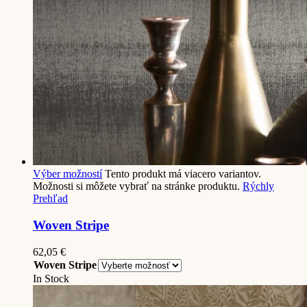
Výber možností
Tento produkt má viacero variantov.
Možnosti si môžete vybrať na stránke produktu.
Rýchly
Prehľad
Woven Stripe
62,05
€
Woven Stripe
In Stock