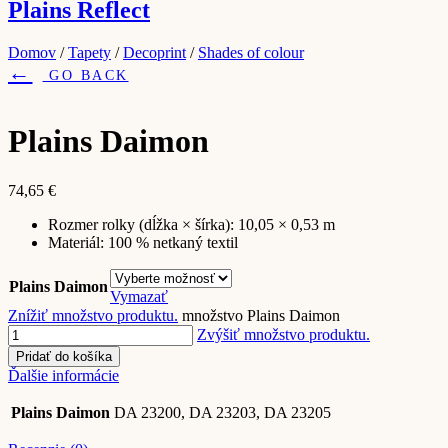
Plains Reflect
Domov
/
Tapety
/
Decoprint
/
Shades of colour
←
GO BACK
Plains Daimon
74,65
€
Rozmer rolky (d
ĺžka
×
š
írka): 10,05 × 0,53 m
Materiál:
100 % netkan
ý textil
Plains Daimon
Vymazať
Znížiť množstvo produktu.
množstvo Plains Daimon
Zvýšiť množstvo produktu.
Pridať do košíka
Ďalšie informácie
Plains Daimon
DA 23200, DA 23203, DA 23205