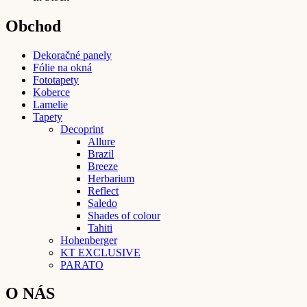
Obchod
Dekoračné panely
Fólie na okná
Fototapety
Koberce
Lamelie
Tapety
Decoprint
Allure
Brazil
Breeze
Herbarium
Reflect
Saledo
Shades of colour
Tahiti
Hohenberger
KT EXCLUSIVE
PARATO
O NÁS